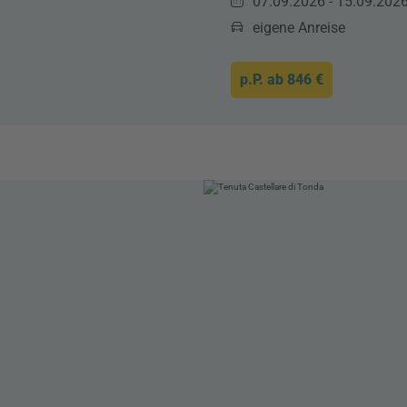
07.09.2026 - 15.09.202
eigene Anreise
p.P. ab
846 €