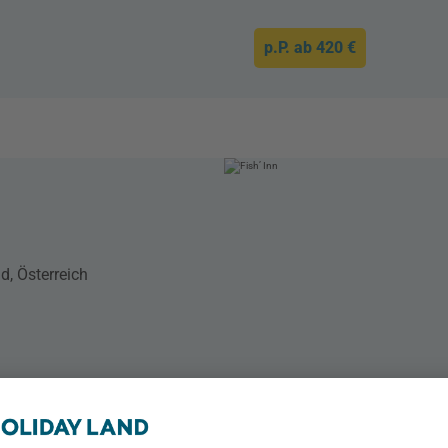
p.P. ab
420 €
d, Österreich