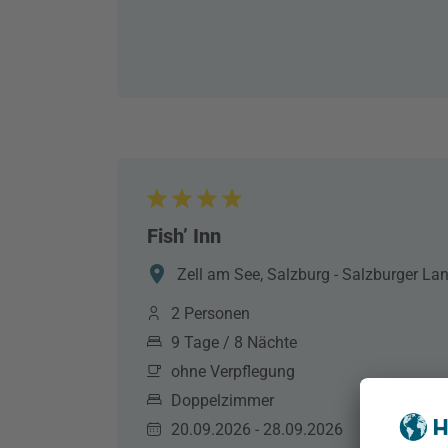
Fish’ Inn
Zell am See, Salzburg - Salzburger Lan
2 Personen
9 Tage / 8 Nächte
ohne Verpflegung
Doppelzimmer
20.09.2026 - 28.09.2026