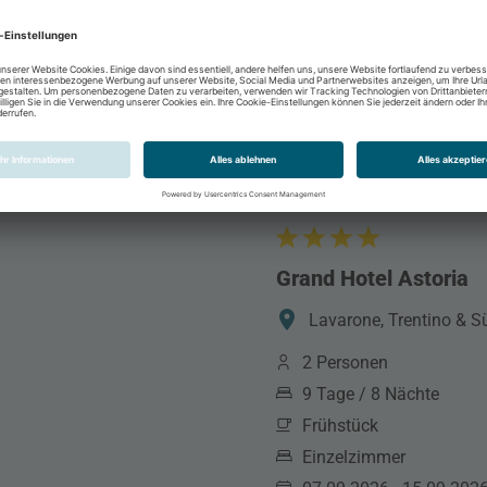
Grand Hotel Astoria
Lavarone, Trentino & Süd
2 Personen
9 Tage / 8 Nächte
Frühstück
Einzelzimmer