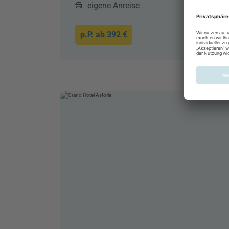
eigene Anreise
p.P. ab
392 €